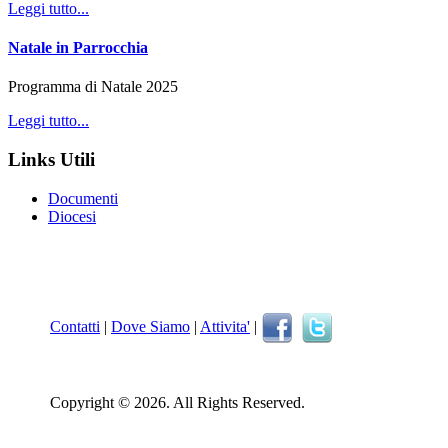
Leggi tutto...
Natale in Parrocchia
Programma di Natale 2025
Leggi tutto...
Links Utili
Documenti
Diocesi
Contatti
|
Dove Siamo
|
Attivita'
|
Copyright © 2026. All Rights Reserved.